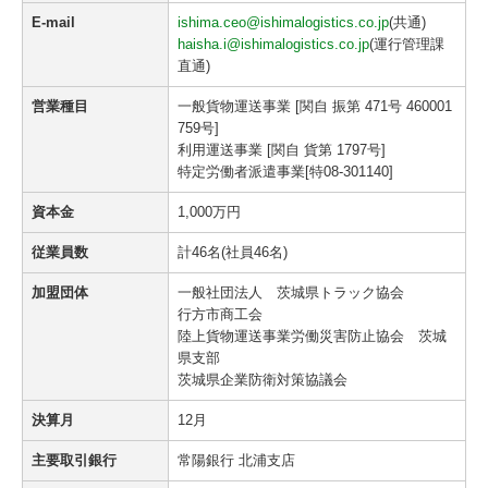
E-mail
ishima.ceo@ishimalogistics.co.jp
(共通)
haisha.i@ishimalogistics.co.jp
(運行管理課
直通)
営業種目
一般貨物運送事業 [関自 振第 471号 460001
759号]
利用運送事業 [関自 貨第 1797号]
特定労働者派遣事業[特08-301140]
資本金
1,000万円
従業員数
計46名(社員46名)
加盟団体
一般社団法人 茨城県トラック協会
行方市商工会
陸上貨物運送事業労働災害防止協会 茨城
県支部
茨城県企業防衛対策協議会
決算月
12月
主要取引銀行
常陽銀行 北浦支店