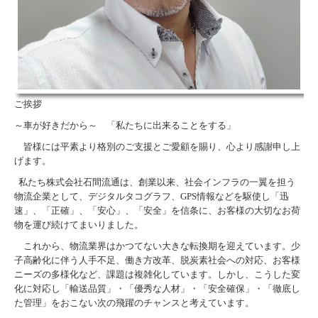
ご挨拶
～車が好きだから～ 「私たちに出来ることをする」
皆様には平素より格別のご支援とご愛顧を賜り、心より感謝申し上
げます。
私たち株式会社石間流通は、創業以来、社会インフラの一翼を担う
物流企業として、デジタルタコグラフ、GPS情報などを駆使し「迅
速」、「正確」、「安心」、「安全」を信条に、お客様の大切なお荷
物を運び続けてまいりました。
これから、物流業界はかつてない大きな転換期を迎えています。少
子高齢化に伴う人手不足、働き方改革、脱炭素社会への対応、お客様
ニーズの多様化など、課題は複雑化しています。しかし、こうした変
化に対応し「輸送品質」・「優秀な人材」・「安全確保」・「徹底し
た管理」をおこない次の飛躍のチャンスと考えています。