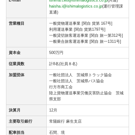
E-mail
ishima.ceo@ishimalogistics.co.jp
(共通)
haisha.i@ishimalogistics.co.jp
(運行管理課
直通)
営業種目
一般貨物運送事業 [関自 貨第 167号]
利用運送事業 [関自 貨第1797号]
一般貸切旅客運送事業 [関自 旅一第312号]
一般乗合旅客運送事業 [関自 旅一1311号]
資本金
500万円
従業員数
計8名(社員８名)
加盟団体
一般社団法人 茨城県トラック協会
一般社団法人 茨城県バス協会
行方市商工会
陸上貨物運送事業労働災害防止協会 茨城
県支部
決算月
12月
主要取引銀行
常陽銀行 麻生支店
配車担当
石間、境