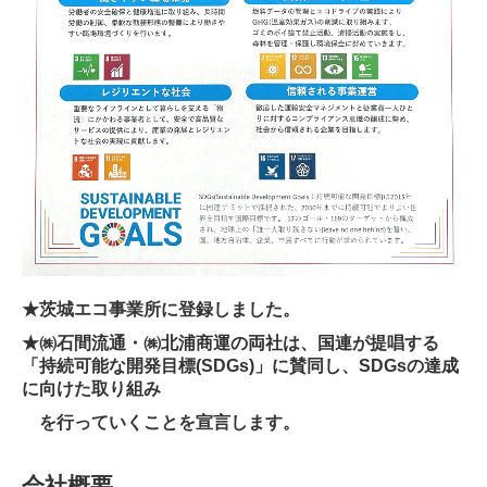
★茨城エコ事業所に登録しました。
★㈱石間流通・㈱北浦商運の両社は、国連が提唱する
「持続可能な開発目標(SDGs)」に賛同し、SDGsの達成
に向けた取り組み
を行っていくことを
宣言します。
会社概要