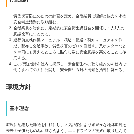
労働災害防止のための計画を定め、全従業員に理解と協力を求め
安全衛生活動に取り組む。
全従業員を対象に、定期的に安全衛生講習会を開催し１人1人の
意識改革につとめる。
運行前点検作業マニュアル、積込・配送・荷卸マニュアルを作
成、配布し交通事故、労働災害のゼロを目指す。又ポスターなど
を車両にも見えるところに貼付し常に安全意識を高めることに徹
底する。
この行動指針を社内に掲示し、安全衛生への取り組みのを社内で
働くすべての人に公開し、安全衛生方針の周知と指導に努める。
環境方針
基本理念
環境に配慮した輸送を目標にし、大気汚染により緑豊かな地球環境を
未来の子供たちの為に壊さぬよう、エコドライブの実践に取り組んで