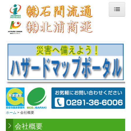
ホーム
過去のお知らせ
業務案内
業務委託までの流れ
保有車両の紹介
Q&A
燃料サーチャージ制の趣旨
燃料サーチャージ制の導入例
ホーム
会社概要
会社概要
事故防止対策