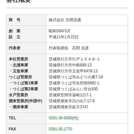
商 号
株式会社 石間流通
創 業
昭和59年5月
設 立
平成11年1月22日
代表者
代表取締役 石間 克彦
本社営業所
茨城県行方市行戸１０４８-１
・北浦車庫
茨城県行方市中根689-13
・玉造車庫
茨城県行方市玉造甲6478-13
つくば営業所
茨城県つくば市みどりの東7-19
・つくば第1車庫
茨城県つくば市矢田部6882-1
・つくば第2車庫
茨城県つくばみらい市台930
水戸営業所
茨城県笠間市湯崎1217-1
潮来営業所(申請中)
茨城県潮来市日の出7-17-9
・潮来車庫
茨城県潮来市延方3747
TEL
0291-36-6006
(代)
FAX
0291-35-1770