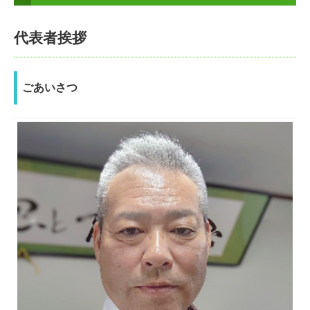
目標
代表者挨拶
Gマークとは
協力会社募集
ごあいさつ
会社概要
リンク集
活動報告
採用情報
交通案内
お問合せ
個人情報保護方針