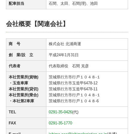
配車担当
石間、太田、石間(理)、池田
会社概要【関連会社】
商 号
株式会社 北浦商運
創 業/設 立
平成24年1月31日
代表者
代表取締役 石間 克彦
本社営業所(貨物)
茨城県行方市行戸１０４８-１
・玉造車庫
茨城県行方市玉造甲6478-12
本社営業所(貸切)
茨城県行方市玉造甲6478-11
本社営業所(乗合)
茨城県行方市行戸１０４８-１
・本社第2車庫
茨城県行方市行戸１０４８-6
TEL
0291-35-0426
(代)
FAX
0291-35-1770