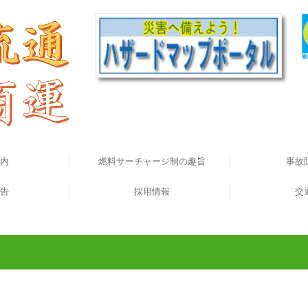
内
燃料サーチャージ制の趣旨
事故
での流れ
の紹介
告
A
燃料サーチャージ制の導入例
採用情報
Gマ
交