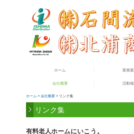
ホーム
業務案
過去のお知らせ
会社概要
業務委託ま
保有車両
活動報
Q&
ホーム
会社概要
リンク集
リンク集
リンク集
有料老人ホームにいこう。